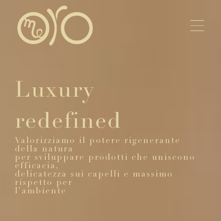
VAI
AL
CONTENUTO
Luxury
redefined
Valorizziamo il potere rigenerante
della natura
per sviluppare prodotti che uniscono
efficacia,
delicatezza sui capelli e massimo
rispetto per
l’ambiente