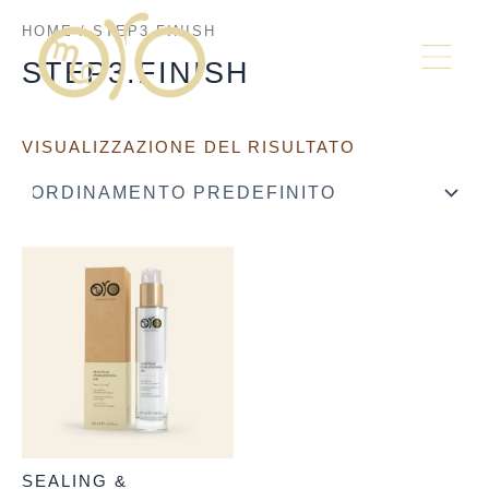
VAI
AL
HOME
/ STEP3.FINISH
CONTENUTO
STEP3.FINISH
VISUALIZZAZIONE DEL RISULTATO
SEALING &