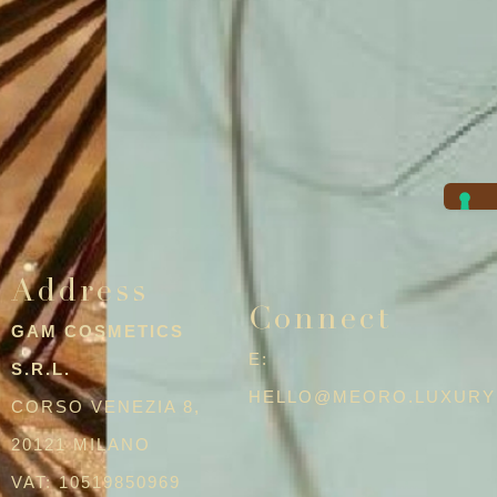
Address
Connect
GAM COSMETICS
E:
S.R.L.
HELLO@MEORO.LUXURY
CORSO VENEZIA 8,
20121 MILANO
VAT: 10519850969